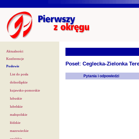
Aktualności
Konferencje
Poseł: Ceglecka-Zielonka Ter
Posłowie
List do posła
Pytania i odpowiedzi
dolnośląskie
kujawsko-pomorskie
lubuskie
lubelskie
małopolskie
łódzkie
mazowieckie
opolskie