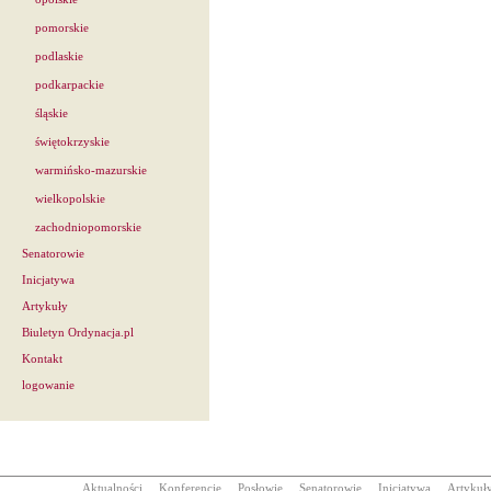
pomorskie
podlaskie
podkarpackie
śląskie
świętokrzyskie
warmińsko-mazurskie
wielkopolskie
zachodniopomorskie
Senatorowie
Inicjatywa
Artykuły
Biuletyn Ordynacja.pl
Kontakt
logowanie
Aktualności
Konferencje
Posłowie
Senatorowie
Inicjatywa
Artykuł