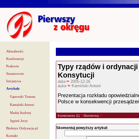
Aktualności
Konferencje
Typy rządów i ordynacji 
Posłowie
Konsytucji
Senatorowie
Inicjatywa
data
2005-12-26
autor
Kamiński Antoni
Artykuły
Prezentacja rozkładu opowiedzial
Gąsowski Tomasz
Polsce w konsekwencji przesądzeń 
Kamiński Antoni
Madej Andrzej
Komentarze (1)
Skomentuj
Sępień Jerzy
Skomentuj powyższy artykuł:
Biuletyn Ordynacja.pl
Kontakt