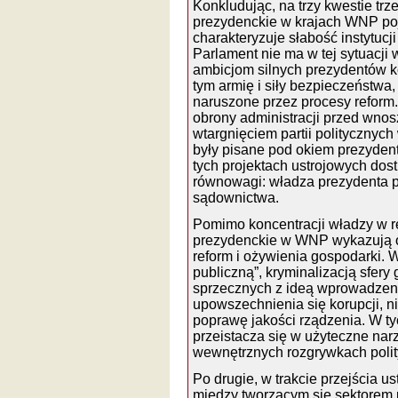
Konkludując, na trzy kwestie tr
prezydenckie w krajach WNP poj
charakteryzuje słabość instytuc
Parlament nie ma w tej sytuacji
ambicjom silnych prezydentów ko
tym armię i siły bezpieczeństwa,
naruszone przez procesy reform. 
obrony administracji przed wno
wtargnięciem partii politycznyc
były pisane pod okiem prezydent
tych projektach ustrojowych dos
równowagi: władza prezydenta pr
sądownictwa.
Pomimo koncentracji władzy w 
prezydenckie w WNP wykazują o
reform i ożywienia gospodarki.
publiczną”, kryminalizacją sfer
sprzecznych z ideą wprowadzeni
upowszechnienia się korupcji, n
poprawę jakości rządzenia. W ty
przeistacza się w użyteczne narz
wewnętrznych rozgrywkach polit
Po drugie, w trakcie przejścia 
między tworzącym się sektorem 