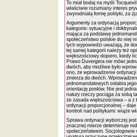
To miał bodaj na myśli Tocqueville
właściwie rozumiany interes pr
zwyrodniałą formę polityki, za z
Argumenty za ordynacją proporc
kategorie: sytuacyjne i doktryna
mająca za podstawę jednomandat
społeczeństwo polskie do niej n
tych wypowiedzi uważają, że dor
tej samej kategorii należy też 
większościowy dopiero, kiedy lic
Prawo Duvergera nie mówi jednak,
dwóch, aby możliwe było wprow
ono, że wprowadzenie ordynacji 
zmierza do dwóch. Wprowadzeni
jednomandatowych osłabia jego d
orientację posłów. Nie jest jedn
natury rzeczy pociąga za sobą ta
że zasada większościowa – a z 
ordynacji proporcjonalnej – daje
kontroli nad politykami: wiąże 
Sprawa ordynacji wyborczej jest
znacznej mierze determinuje ro
społeczeństwem. Socjologowie w
upatrują przyczynę przekształcen