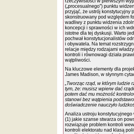
rzeczywistości w pierwszym wy
(„procesualnego”) punktu widze
przyjąć, że ustrój konstytucyjny
skonstruowany pod względem fo
wadliwy z punktu widzenia zdoln
koncepcji i sprawności w ich wdr
istotne dla tej dyskusji. Warto 
pochwał konstytucjonalistów odn
i obywatela. Na temat rozstrzygn
relacje między rodzajami władz
kontroli i równowagi działa pra
wątpliwości.
Na kluczowe elementy dla proje
James Madison, w słynnym cytaci
„Tworząc rząd, w którym ludzie 
tym, że: musisz wpierw dać rząd
potem dać mu możność kontrolo
stanowi bez wątpienia podstawo
doświadczenie nauczyło ludzko
Analiza ustroju konstytucyjnego
(1) jakie szanse stwarza on pow
rozwiązuje problem kontroli wew
kontroli elektoratu nad klasą pol