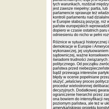
tych warunkach, rozdział międ
jest zawsze niepełny: partia, lub
parlamencie sprawuje też władz
kontroli parlamentu nad działal
w Europie słabszą pozycję, niż 
państw europejskich wprowadziła
dopiero w czasie ostatnich paru
odniesieniu do nicho w pełni roz
Różnice w sytuacji historycznej i
demokracje w Europie i Ameryce 
wykonawczej, jej usytuowaniem 
sądowniczej, ważne konsekwencje
świadomi trudności związanych
politycznego. Od początku zwró
państwa przed niebezpieczeńst
bądź przewaga interesów partyk
błędy w ocenie popełniane prze
służyć „właściwy proces polityc
procedur wielostronnej delibar
decyzyjnych. Dodatkowej gwaranc
ograniczenie hierarchii przez z
ona bowiem do intensyfikacji neg
poziomym państwa, ale też w ukł
amerykańskiego projektu konstyt