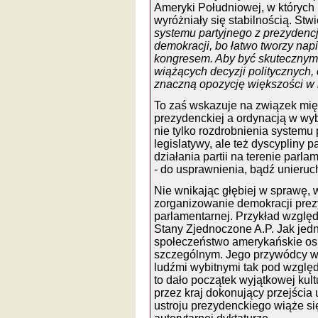
Ameryki Południowej, w których l
wyróżniały się stabilnością. Stw
systemu partyjnego z prezydencj
demokracji, bo łatwo tworzy nap
kongresem. Aby być skutecznym
wiążących decyzji politycznych,
znaczną opozycję większości w l
To zaś wskazuje na związek mię
prezydenckiej a ordynacją w wy
nie tylko rozdrobnienia systemu 
legislatywy, ale też dyscypliny 
działania partii na terenie par
- do usprawnienia, bądź unieru
Nie wnikając głębiej w sprawę,
zorganizowanie demokracji prezy
parlamentarnej. Przykład wzglę
Stany Zjednoczone A.P. Jak je
społeczeństwo amerykańskie os
szczególnym. Jego przywódcy w o
ludźmi wybitnymi tak pod względ
to dało początek wyjątkowej kult
przez kraj dokonujący przejścia 
ustroju prezydenckiego wiąże si