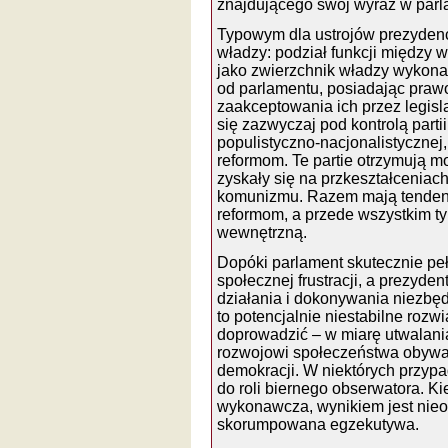
znajdującego swój wyraz w parla
Typowym dla ustrojów prezydenc
władzy: podział funkcji między 
jako zwierzchnik władzy wykona
od parlamentu, posiadając praw
zaakceptowania ich przez legis
się zazwyczaj pod kontrolą parti
populistyczno-nacjonalistyczne
reformom. Te partie otrzymują m
zyskały się na przkeształcenia
komunizmu. Razem mają tendenc
reformom, a przede wszystkim t
wewnętrzną.
Dopóki parlament skutecznie peł
społecznej frustracji, a prezyd
działania i dokonywania niezb
to potencjalnie niestabilne rozw
doprowadzić – w miarę utwalania
rozwojowi społeczeństwa obywate
demokracji. W niektórych przypa
do roli biernego obserwatora. K
wykonawcza, wynikiem jest nie
skorumpowana egzekutywa.