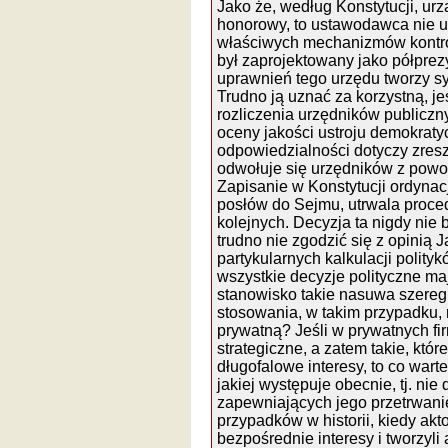
Jako że, według Konstytucji, ur
honorowy, to ustawodawca nie u
właściwych mechanizmów kontro
był zaprojektowany jako półpre
uprawnień tego urzędu tworzy s
Trudno ją uznać za korzystną, jeś
rozliczenia urzędników publicz
oceny jakości ustroju demokrat
odpowiedzialności dotyczy zres
odwołuje się urzędników z powo
Zapisanie w Konstytucji ordynac
posłów do Sejmu, utrwala proced
kolejnych. Decyzja ta nigdy nie
trudno nie zgodzić się z opinią 
partykularnych kalkulacji polityk
wszystkie decyzje polityczne maj
stanowisko takie nasuwa szereg k
stosowania, w takim przypadku, 
prywatną? Jeśli w prywatnych fi
strategiczne, a zatem takie, któ
długofalowe interesy, to co wart
jakiej występuje obecnie, tj. nie
zapewniających jego przetrwani
przypadków w historii, kiedy akt
bezpośrednie interesy i tworzyli