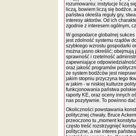
rozumowaniu: instytucje liczą się
liczą, bowiem liczą się bodźce, 
państwa określa reguły gry, stw
interesy aktorów. Od ich charakt
zgodnie z interesem ogólnym, cz
W gospodarce globalnej sukces z
jest zdolność systemu rządów d
szybkiego wzrostu gospodarki o
można jasno określić; obejmują 
sprawność i rzetelność administ
zapewniające odpowiedzialność 
oraz jakość programów polityczny
że system bodźców jest nieprawi
jakim stopniu przyczyna tego tkw
w jakim - w niskiej kulturze pol
funkcjonowania państwa polskie
raporty KE, oraz oceny innych 
nas pozytywnie. To powinno dać
Okoliczności powstawania konstyt
politycznej chwały. Bruce Acker
przeoczono tu „moment konstytu
często treść rozstrzygnięć kons
polityczne, a nie interes państw