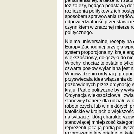
parlamentarnej, a także ich stab
też zależy, będąca podstawą dem
rozliczenia polityków z ich post
sposobem sprawowania rządów
odpowiedzialność przedstawiciel
czynnikiem w znacznej mierze r
politycznego.
Nie ma uniwersalnej recepty na
Europy Zachodniej przyjęła wpr
system proporcjonalny, kraje an
większościowy, dołączyła do nic
Włochy, chociaż te ostatnie tylk
czwarta posłów wyłaniana jest n
Wprowadzeniu ordynacji proporc
przyświecała idea włączenia do
pozbawionych przez ordynację w
kraju. Partie polityczne były wy
Ordynacja większościowa i zwią
stanowiły barierę dla udziału w r
robotniczych, lub w niektórych p
katolickie w krajach o większośc
na sytuację, którą charakteryzow
stanowiącej mniejszość kategorii 
reprezentującą ją partią polityc
rozproszenie terytorialne tej kate