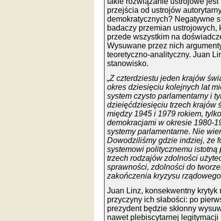
takie rozwiązanie ustrojowe jes
przejścia od ustrojów autorytarny
demokratycznych? Negatywne sta
badaczy przemian ustrojowych, k
przede wszystkim na doświadcze
Wysuwane przez nich argumenty 
teoretyczno-analityczny. Juan Lin
stanowisko.
„Z czterdziestu jeden krajów świ
okres dziesięciu kolejnych lat m
system czysto parlamentarny i ty
dzieięćdziesięciu trzech krajów 
między 1945 i 1979 rokiem, tylk
demokracjami w okresie 1980-19
systemy parlamentarne. Nie wier
Dowodziliśmy gdzie indziej, że
systemowi politycznemu istotn
trzech rodzajów zdolności użyte
sprawności, zdolności do tworze
zakończenia kryzysu rządowego n
Juan Linz, konsekwentny krytyk
przyczyny ich słabości: po pie
prezydent będzie skłonny wysuw
nawet plebiscytarnej legitymacj