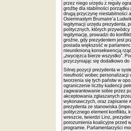
przez niego urzędu z reguły ogra
groźbę dla stabilności porządku 
drugą przyczynę niestabilności 
Osiemnastym Brumaire’a Ludwik
legitymacji urzędu prezydenta, p
politycznych, których przywódc
legitymację, prowadzi do konflik
groźne, gdy prezydentem jest prze
posiada większość w parlamenci
nieuniknioną konsekwencją rząd
„zwycięzca bierze wszystko”. Po
przyczyniając się dodatkowo do 
Silnej pozycji prezydenta w sy
nieufność wobec personalizacji wł
tworzenia się tych państw w opoz
ograniczenie liczby kadencji peł
zagwarantowanie sobie przez pa
akceptowania zgłaszanych prze
wykonawczych, oraz zapisanie w
prezydenta ze stanowiska (imp
politycznego element konfliktu, 
wreszcie, twierdzi Linz, prezyde
porozumienia koalicyjne przed 
programie. Parlamentarzyści mo