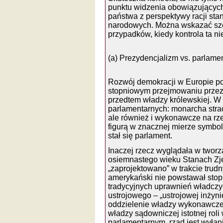
punktu widzenia obowiązujących 
państwa z perspektywy racji stanu
narodowych. Można wskazać szer
przypadków, kiedy kontrola ta ni
(a) Prezydencjalizm vs. parlame
Rozwój demokracji w Europie pol
stopniowym przejmowaniu przez
przedtem władzy królewskiej. W 
parlamentarnych: monarcha stra
ale również i wykonawcze na rzec
figurą w znacznej mierze symbol
stał się parlament.
Inaczej rzecz wyglądała w tworz
osiemnastego wieku Stanach Zje
„zaprojektowano” w trakcie trudn
amerykański nie powstawał stop
tradycyjnych uprawnień władczy
ustrojowego – „ustrojowej inżyni
oddzielenie władzy wykonawczej
władzy sądowniczej istotnej roli
parlamentarnym, rząd jest wyła