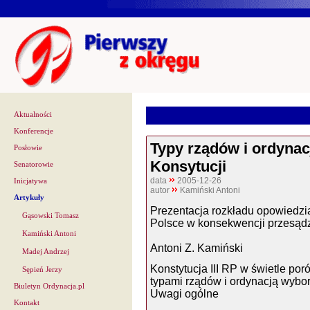
Aktualności
Konferencje
Typy rządów i ordynacj
Posłowie
Konsytucji
Senatorowie
data
2005-12-26
Inicjatywa
autor
Kamiński Antoni
Artykuły
Prezentacja rozkładu opowiedzi
Gąsowski Tomasz
Polsce w konsekwencji przesądz
Kamiński Antoni
Antoni Z. Kamiński
Madej Andrzej
Konstytucja III RP w świetle po
Sępień Jerzy
typami rządów i ordynacją wybo
Biuletyn Ordynacja.pl
Uwagi ogólne
Kontakt