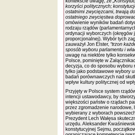
kontekście uwagę, że
„Konstytuc
korzyści politycznych; konstytu
ostatnimi zwycięzcami, trwają dop
ostatniego zwycięstwa doprowadz
omówienie wyników badań doty
rodzaju rządów (parlamentarnych
ordynacji wyborczych (okręgów
proporcjonalnej). Wybór tych za
zauważył Jon Elster,
“trzon każd
sposób wyboru parlamentu i wł
uwagę na niektóre tylko konsek
Polsce, pominięte w Załącznikac
decyzja, co do sposobu wyboru rep
tylko jako podstawowe wybory us
badań porównawczych nad skutk
wpływ kultury politycznej od wpł
Przyjęty w Polsce system rządó
intencji ustawodawcy, by stworz
większości państw o rządach par
przez zgromadzenie narodowe, l
wybierany z wyborach powszechn
Prezydent Lech Wałęsa skuteczni
urzędu. Aleksander Kwaśniewski,
konstytucyjnej Sejmu, początkow
ograniczające kompetencje prez