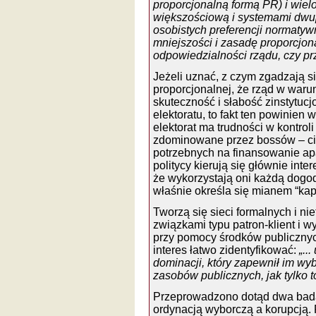
proporcjonalną formą PR) i wielo
większościową i systemami dwupa
osobistych preferencji normatyw
mniejszości i zasadę proporcjon
odpowiedzialności rządu, czy pr
Jeżeli uznać, z czym zgadzają s
proporcjonalnej, że rząd w war
skuteczność i słabość zinstytu
elektoratu, to fakt ten powinien
elektorat ma trudności w kontroli 
zdominowane przez bossów – cie
potrzebnych na finansowanie ap
politycy kierują się głównie int
że wykorzystają oni każdą dogod
właśnie określa się mianem “kap
Tworzą się sieci formalnych i n
związkami typu patron-klient i 
przy pomocy środków publicznyc
interes łatwo zidentyfikować:
„..
dominacji, który zapewnił im wyb
zasobów publicznych, jak tylko t
Przeprowadzono dotąd dwa bada
ordynacją wyborczą a korupcją. 