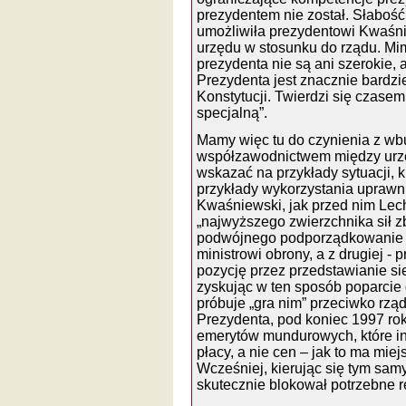
prezydentem nie został. Słaboś
umożliwiła prezydentowi Kwaśn
urzędu w stosunku do rządu. Mim
prezydenta nie są ani szerokie, 
Prezydenta jest znacznie bardzi
Konstytucji. Twierdzi się czasem
specjalną”.
Mamy więc tu do czynienia z 
współzawodnictwem między urzę
wskazać na przykłady sytuacji, ki
przykłady wykorzystania uprawn
Kwaśniewski, jak przed nim Lec
„najwyższego zwierzchnika sił z
podwójnego podporządkowanie wo
ministrowi obrony, a z drugiej -
pozycję przez przedstawianie si
zyskując w ten sposób poparcie g
próbuje „gra nim” przeciwko rzą
Prezydenta, pod koniec 1997 ro
emerytów mundurowych, które i
płacy, a nie cen – jak to ma mie
Wcześniej, kierując się tym s
skutecznie blokował potrzebne r