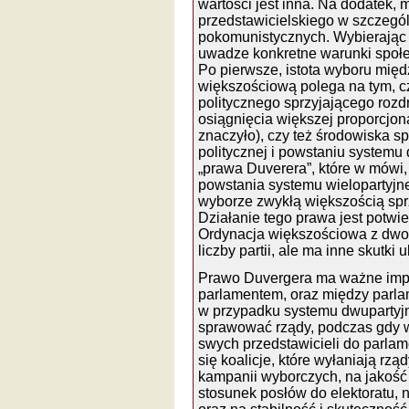
wartości jest inna. Na dodatek,
przedstawicielskiego w szczeg
pokomunistycznych. Wybierając 
uwadze konkretne warunki społec
Po pierwsze, istota wyboru międ
większościową polega na tym, c
politycznego sprzyjającego rozd
osiągnięcia większej proporcjona
znaczyło), czy też środowiska s
politycznej i powstaniu systemu
„prawa Duverera”, które w mówi,
powstania systemu wielopartyjn
wyborze zwykłą większością spr
Działanie tego prawa jest potwi
Ordynacja większościowa z dwom
liczby partii, ale ma inne skutki 
Prawo Duvergera ma ważne impli
parlamentem, oraz między parla
w przypadku systemu dwupartyjn
sprawować rządy, podczas gdy w
swych przedstawicieli do parlam
się koalicje, które wyłaniają rzą
kampanii wyborczych, na jakość 
stosunek posłów do elektoratu, 