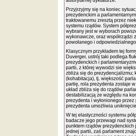
autorytarnej dyktaturze.
Przyjrzyjmy się na koniec sytua
prezydenckim a parlamentarnym
traktowanemu zresztą przez nie
systemu rządów. System półprezy
wybrany jest w wyborach powsz
wykonawcze, oraz współrządzi z
powołanego i odpowiedzialnego
Klasycznym przykładem tej form
Duverger, ustrój taki podlega f
prezydenckich i parlamentaryzm
partii, z której wywodzi sie wi
zbliża się do prezydencjalizmu; 
(kohabitacja), tj. większość parl
partię, rola prezydenta zostaje 
układ zbliża się do rządów parl
destabilizacją ze względu na ko
prezydenta i wyłonionego przez 
prezydenta umożliwia uniknięcie
W tej elastyczności systemu pół
badacze jego przewagi nad sys
punktem rządów prezydenckich je
jednej partii, zaś parlament znaj