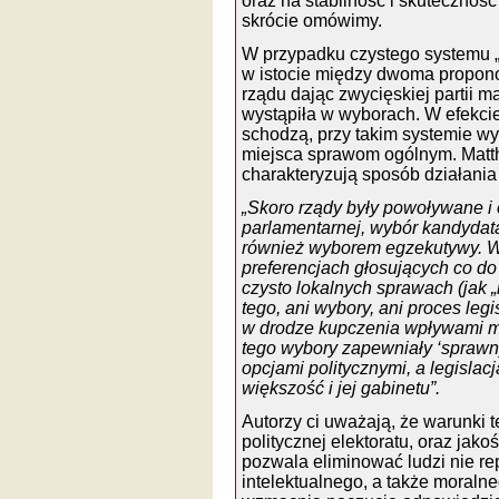
oraz na stabilność i skuteczność
skrócie omówimy.
W przypadku czystego systemu „
w istocie między dwoma propo
rządu dając zwycięskiej partii 
wystąpiła w wyborach. W efekcie
schodzą, przy takim systemie w
miejsca sprawom ogólnym. Matt
charakteryzują sposób działania
„Skoro rządy były powoływane i 
parlamentarnej, wybór kandydat
również wyborem egzekutywy. W
preferencjach głosujących co do 
czysto lokalnych sprawach (jak 
tego, ani wybory, ani proces legi
w drodze kupczenia wpływami m
tego wybory zapewniały ‘spraw
opcjami politycznymi, a legislacj
większość i jej gabinetu”.
Autorzy ci uważają, że warunki t
politycznej elektoratu, oraz jakoś
pozwala eliminować ludzi nie r
intelektualnego, a także moraln