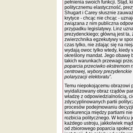
pełnienia swoich funkcji. Stąd,
politycznemu elastyczność, pre
Shugart i Carey słusznie zauważ
krytyce - chcąc nie chcąc - uznaj
związana z nim publiczna odpow
przypadku legislatywy. Linz uzn
prezydenckiego; główną jest ta,
zwierzchnika egzekutywy w sposó
czas tylko, nie zdając się na ni
wydają owoc tylko wtedy, kiedy 
określony mandat. Jego obawę 
takich warunkach przewagi przez
poparcia przeciwko ekstremom n
centrowej, wybory prezydenckie
polaryzacji elektoratu”.
Temu niepokojącemu obrazowi pr
wyidalizowany obraz rządów par
władzę z odpowiedzialnością, ci
zdyscyplinowanych partii polity
procesów podejmowaniu decyzji, 
konkurencja między partiami n
rozbicia politycznego. W końcu 
każdego ustroju, jakkolwiek mąd
od zbiorowego poparcia społecze