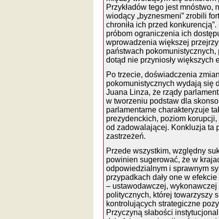
Przykładów tego jest mnóstwo, n
wiodący „byznesmeni” zrobili fort
chroniła ich przed konkurencją”
próbom ograniczenia ich dostęp
wprowadzenia większej przejrzys
państwach pokomunistycznych, p
dotąd nie przyniosły większych 
Po trzecie, doświadczenia zmia
pokomunistycznych wydają się d
Juana Linza, że rządy parlament
w tworzeniu podstaw dla skonso
parlamentarne charakteryzuje ta
prezydenckich, poziom korupcji, c
od zadowalającej. Konkluzja ta 
zastrzeżeń.
Przede wszystkim, względny su
powinien sugerować, że w kraj
odpowiedzialnym i sprawnym s
przypadkach dały one w efekcie
– ustawodawczej, wykonawczej i 
politycznych, której towarzyszy s
kontrolujących strategiczne pozy
Przyczyną słabości instytucjon