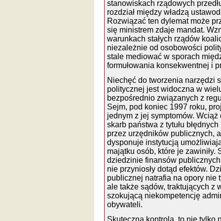
stanowiskach rządowych przedłuż
rozdział między władzą ustawod
Rozwiązać ten dylemat może przy
się ministrem zdaje mandat. Wz
warunkach stałych rządów koalic
niezależnie od osobowości polity
stale mediować w sporach między
formułowania konsekwentnej i pr
Niechęć do tworzenia narzędzi s
politycznej jest widoczna w wiel
bezpośrednio związanych z regu
Sejm, pod koniec 1997 roku, proj
jednym z jej symptomów. Wciąż d
skarb państwa z tytułu błędnych
przez urzędników publicznych, a
dysponuje instytucją umożliwiaj
majątku osób, które je zawiniły
dziedzinie finansów publicznych
nie przyniosły dotąd efektów. Dz
publicznej natrafia na opory nie
ale także sądów, traktujących z
szokującą niekompetencję admini
obywateli.
Skuteczna kontrola, to nie tylk