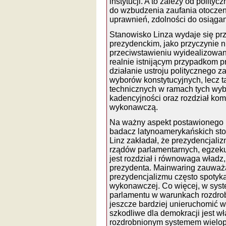
instytucji. A to zależy od polit
do wzbudzenia zaufania otoczen
uprawnień, zdolności do osiągan
Stanowisko Linza wydaje się pr
prezydenckim, jako przyczynie ni
przeciwstawieniu wyidealizowa
realnie istnijącym przypadkom p
działanie ustroju politycznego z
wyborów konstytucyjnych, lecz 
technicznych w ramach tych wybo
kadencyjności oraz rozdział ko
wykonawczą.
Na ważny aspekt postawionego 
badacz latynoamerykańskich sto
Linz zakładał, że prezydencjali
rządów parlamentarnych, egzeku
jest rozdział i równowaga władz
prezydenta. Mainwaring zauważa
prezydencjalizmu często spotyk
wykonawczej. Co więcej, w sys
parlamentu w warunkach rozdro
jeszcze bardziej unieruchomić 
szkodliwe dla demokracji jest w
rozdrobnionym systemem wielopa