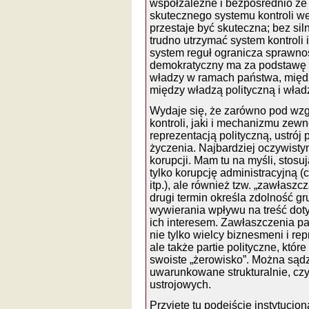
współzależne i bezpośrednio ze
skutecznego systemu kontroli we
przestaje być skuteczna; bez s
trudno utrzymać system kontroli 
system reguł ogranicza sprawnoś
demokratyczny ma za podstawę t
władzy w ramach państwa, międ
między władzą polityczną i wła
Wydaje się, że zarówno pod w
kontroli, jaki i mechanizmu zewnę
reprezentacją polityczną, ustró
życzenia. Najbardziej oczywist
korupcji. Mam tu na myśli, stos
tylko korupcję administracyjną (c
itp.), ale również tzw. „zawłasz
drugi termin określa zdolność 
wywierania wpływu na treść doty
ich interesem. Zawłaszczenia 
nie tylko wielcy biznesmeni i r
ale także partie polityczne, któr
swoiste „żerowisko”. Można sądz
uwarunkowane strukturalnie, czy
ustrojowych.
Przyjęte tu podejście instytucjo