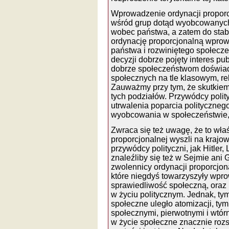
Wprowadzenie ordynacji proporc
wśród grup dotąd wyobcowanych 
wobec państwa, a zatem do stabil
ordynację proporcjonalną wpro
państwa i rozwiniętego społecze
decyzji dobrze pojęty interes pu
dobrze społeczeństwom doświad
społecznych na tle klasowym, re
Zauważmy przy tym, że skutkiem 
tych podziałów. Przywódcy polit
utrwalenia poparcia polityczneg
wyobcowania w społeczeństwie, 
Zwraca się też uwagę, że to wła
proporcjonalnej wyszli na krajow
przywódcy polityczni, jak Hitler,
znaleźliby się też w Sejmie ani 
zwolennicy ordynacji proporcjon
które niegdyś towarzyszyły wpro
sprawiedliwość społeczną, oraz
w życiu politycznym. Jednak, ty
społeczne uległo atomizacji, ty
społecznymi, pierwotnymi i wtórn
w życie społeczne znacznie rozs