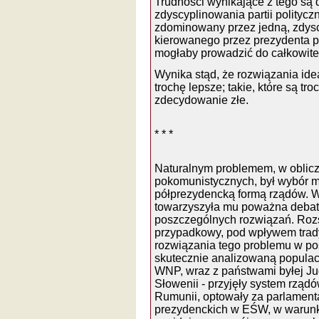
Trudności wynikające z tego są
zdyscyplinowania partii polityc
zdominowany przez jedną, zdysc
kierowanego przez prezydenta po
mogłaby prowadzić do całkowite
Wynika stąd, że rozwiązania ideal
trochę lepsze; takie, które są tro
zdecydowanie złe.
* * *
Naturalnym problemem, w obliczu
pokomunistycznych, był wybór m
półprezydencką formą rządów. 
towarzyszyła mu poważna debata
poszczególnych rozwiązań. Rozs
przypadkowy, pod wpływem tradyc
rozwiązania tego problemu w po
skutecznie analizowaną populac
WNP, wraz z państwami byłej J
Słowenii - przyjęły system rząd
Rumunii, optowały za parlament
prezydenckich w EŚW, w warunka