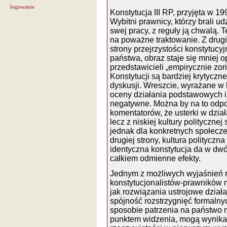
logowanie
Konstytucja III RP, przyjęta w 
Wybitni prawnicy, którzy brali udz
swej pracy, z reguły ją chwalą. 
na poważne traktowanie. Z drugiej
strony przejrzystości konstytucy
państwa, obraz staje się mniej o
przedstawicieli „empirycznie zo
Konstytucji są bardziej krytyczn
dyskusji. Wreszcie, wyrażane w 
oceny działania podstawowych in
negatywne. Można by na to odpow
komentatorów, że usterki w dział
lecz z niskiej kultury polityczne
jednak dla konkretnych społecze
drugiej strony, kultura politycz
identyczna konstytucja da w dw
całkiem odmienne efekty.
Jednym z możliwych wyjaśnień r
konstytucjonalistów-prawników ni
jak rozwiązania ustrojowe działa
spójność rozstrzygnięć formalny
sposobie patrzenia na państwo
punktem widzenia, mogą wynikać