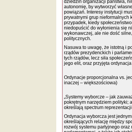
dziedzin organizacji państwa, n
autonomię, by wytworzyć własne 
powiązań. Interesy instytucji mu
prywatnymi grup nieformalnych ko
przypadek, kiedy społeczeństwo 
niedopuścić do wyłonienia się n
wykonawczej, ale nie dość silne,
politycznych.
Nasuwa to uwagę, że istotną i p
rządów prezydenckich i parlame
tych rządów, lecz siła społeczeń
jego elit, oraz przyjęta ordynacj
Ordynacje proporcjonalna vs. j
inaczej – większościowa)
„Systemy wyborcze – jak zauważa 
pokrętnym narzędziem polityki; al
określają spectrum reprezentacji
Ordynacja wyborcza jest jednym
określających relację między s
rozwój systemu partyjnego oraz