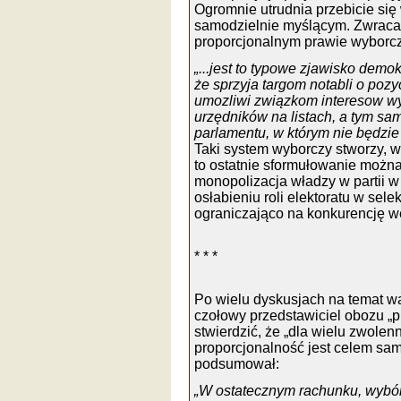
Ogromnie utrudnia przebicie si
samodzielnie myślącym. Zwraca
proporcjonalnym prawie wyborc
„...jest to typowe zjawisko demo
że sprzyja targom notabli o pozyc
umozliwi związkom interesow wy
urzędników na listach, a tym sa
parlamentu, w którym nie będzi
Taki system wyborczy stworzy, we
to ostatnie sformułowanie możnab
monopolizacja władzy w partii w
osłabieniu roli elektoratu w selek
ograniczająco na konkurencję we
* * *
Po wielu dyskusjach na temat war
czołowy przedstawiciel obozu „
stwierdzić, że „dla wielu zwolen
proporcjonalność jest celem samy
podsumował:
„W ostatecznym rachunku, wybór