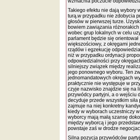
wzmacnia poczucie odpowiedzia
Takiego efektu nie dają wybory
turą.w przypadku nie zdobycia p
głosów w pierwszej turze. Uzys
bowiem zawiązania różnorakich k
wobec grup lokalnych w celu uz
parlament będzie się orientował 
większościowy, z okręgami jedn
rządów i egzekucję odpowiedzia
niż w przypadku ordynacji prop
odpowiedzialności przy okręga
silniejszy związek między reali
jego ponownego wyboru. Ten zw
jednomandatowych okręgach wy
praktycznie nie występuje w prz
czyje nazwisko znajdzie się na l
przywódcy partyjni, a o wejściu
decyduje przede wszystkim siła po
zajmuje na niej konkretny kand
kiedy w wyborach uczestniczy wie
wyborcy mają małą szansę doko
między wyborcą i jego przedsta
powstaje zaś w drodze negocjacj
Silna pozycja przywódców partyj