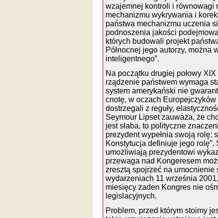
wzajemnej kontroli i równowagi
mechanizmu wykrywania i korek
państwa mechanizmu uczenia się
podnoszenia jakości podejmowan
których budowali projekt państ
Północnej jego autorzy, można 
inteligentnego”.
Na początku drugiej połowy XIX 
rządzenie państwem wymaga stał
system amerykański nie gwarant
cnotę, w oczach Europejczyków b
dostrzegali z reguły, elastyczno
Seymour Lipset zauważa, że cho
jest słaba, to polityczne znaczen
prezydent wypełnia swoją rolę: si
Konstytucja definiuje jego rolę”
umożliwiają prezydentowi wykaz
przewaga nad Kongeresem może 
zresztą spojrzeć na umocnienie s
wydarzeniach 11 września 2001, 
miesięcy żaden Kongres nie ośmi
legislacyjnych.
Problem, przed którym stoimy jes